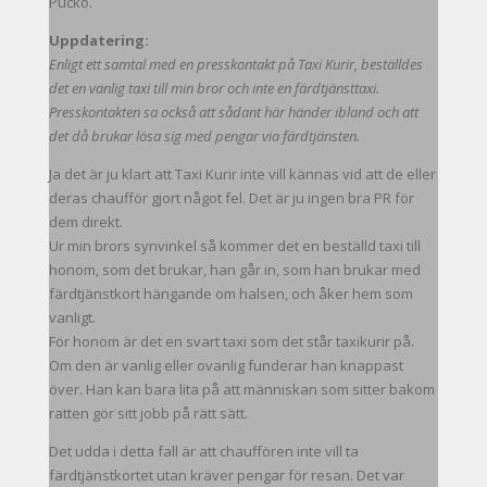
Pucko.
Uppdatering:
Enligt ett samtal med en presskontakt på Taxi Kurir, beställdes
det en vanlig taxi till min bror och inte en färdtjänsttaxi.
Presskontakten sa också att sådant här händer ibland och att
det då brukar lösa sig med pengar via färdtjänsten.
Ja det är ju klart att Taxi Kurir inte vill kännas vid att de eller
deras chaufför gjort något fel. Det är ju ingen bra PR för
dem direkt.
Ur min brors synvinkel så kommer det en beställd taxi till
honom, som det brukar, han går in, som han brukar med
färdtjänstkort hängande om halsen, och åker hem som
vanligt.
För honom är det en svart taxi som det står taxikurir på.
Om den är vanlig eller ovanlig funderar han knappast
över. Han kan bara lita på att människan som sitter bakom
ratten gör sitt jobb på rätt sätt.
Det udda i detta fall är att chauffören inte vill ta
färdtjänstkortet utan kräver pengar för resan. Det var