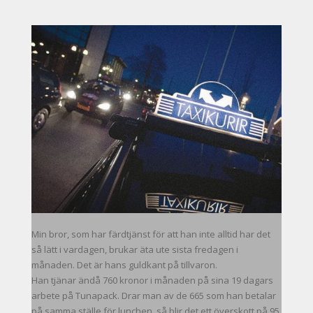
Min bror, som har färdtjänst för att han inte alltid har det
så lätt i vardagen, brukar äta ute sista fredagen i
månaden. Det är hans guldkant på tillvaron.
Han tjänar ändå 760 kronor i månaden på sina 19 dagars
arbete på Tunapack. Drar man av de 665 som han betalar
på samma ställe för lunchen, så blir det ett överskott på 95