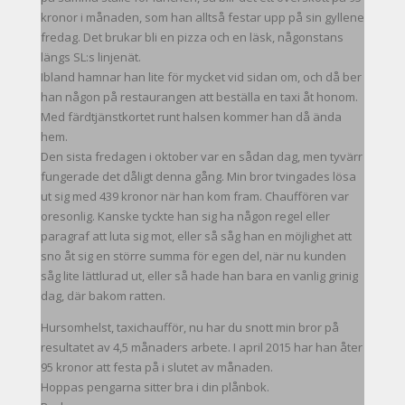
kronor i månaden, som han alltså festar upp på sin gyllene
fredag. Det brukar bli en pizza och en läsk, någonstans
längs SL:s linjenät.
Ibland hamnar han lite för mycket vid sidan om, och då ber
han någon på restaurangen att beställa en taxi åt honom.
Med färdtjänstkortet runt halsen kommer han då ända
hem.
Den sista fredagen i oktober var en sådan dag, men tyvärr
fungerade det dåligt denna gång. Min bror tvingades lösa
ut sig med 439 kronor när han kom fram. Chauffören var
oresonlig. Kanske tyckte han sig ha någon regel eller
paragraf att luta sig mot, eller så såg han en möjlighet att
sno åt sig en större summa för egen del, när nu kunden
såg lite lättlurad ut, eller så hade han bara en vanlig grinig
dag, där bakom ratten.
Hursomhelst, taxichaufför, nu har du snott min bror på
resultatet av 4,5 månaders arbete. I april 2015 har han åter
95 kronor att festa på i slutet av månaden.
Hoppas pengarna sitter bra i din plånbok.