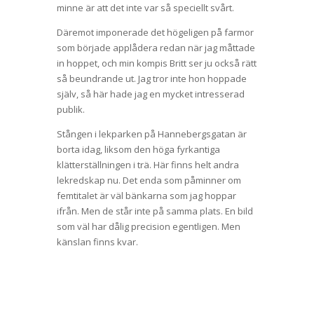
minne är att det inte var så speciellt svårt.
Däremot imponerade det högeligen på farmor
som började applådera redan när jag måttade
in hoppet, och min kompis Britt ser ju också rätt
så beundrande ut. Jag tror inte hon hoppade
själv, så här hade jag en mycket intresserad
publik.
Stången i lekparken på Hannebergsgatan är
borta idag, liksom den höga fyrkantiga
klätterställningen i trä. Här finns helt andra
lekredskap nu. Det enda som påminner om
femtitalet är väl bänkarna som jag hoppar
ifrån. Men de står inte på samma plats. En bild
som väl har dålig precision egentligen. Men
känslan finns kvar.