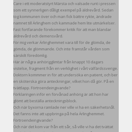
Care i ett moderatstyrt Märsta och valsade runt i pressen
som ett synnerligen dåligt exempel på äldrevård. Sedan
tog kommunen över och man fick bättre rykte, ändrade
namnet till Ärlinghem och kammade hem lite utmärkelser.
Fast fortfarande förekommer kritik för att man blandar
äldrevård och demensvård.
För mig verkar Ärlinghemmet vara till för de glömda, de
gömda, de glömmande. Och inte framstår vården som
särskilt föredömlig.
Här är några anhörigglimtar från knappt 10 dagars
vistelse, fragment från en verklighet i vårt välfärdssverige.
Doktorn kommmer in för att undersöka en patient, och ber
en sköterska göra anteckningar, vilket hon då gör. På en
tvättlapp. Förtroendeingivande?
Förklaringen inför en förvånad anhörig är att hon har
glömt att beställa anteckningsblock.
Och när byxorna ramlade ner ville vi ha en säkerhetsnål.
Det fanns inte att uppbringa på hela Ärlinghemmet.
Förtroendeingivande?
Och när det kom var från ett sår, så ville vi ha det tvättat