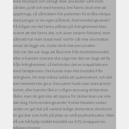
med Alsolsprit och omlagt. Man använder sånt inom
vården, ja till och med hemma. Det fanns dock inte att
uppbringa, så sårtvätten fick patienten först låta inköpa
med pengar ur sin egen plånbok. Förtroendeingivande?
På frågan om det fanns plåster på Ärlinghemmet blev
svaret att det fanns det, och även smärre förband, men
sårtvätt har man slutat med. Varför sår inte ska tvättas
innan de läggs om, visste dock inte personalen.
Och när det var dags att åka hem från korttidsboendet,
eller vi kanske snarare ska säga när det var dags att fly
från Ärlinghemmet, så behövdes det en trappklättrare
med färdtjänsten. Det kunde man inte beställa från
Ärlinghem, för man måste ladda ett sjukresekort, och det
kan hemmet inte göra. Dessutom hade man slarvat bort
kortet, eller kanske låst in i någon ansvarig sköterskas
lådor, men de gick inte att öppna för sköterskan var inte
där idag. Förtroendeingivande? Kortet hittades sedan
under en gul duk på samme ledige sköterskas skrivbord.
En gul duk som hölls på plats av små prydnadssaker. Men
då var bårhjälp istället beställd via SOS, knappast en
billigare lösning.