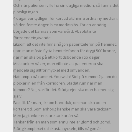
Och när patienten ville ha sin dagliga medicin, så fanns det
plötsligt ingen.
4 dagar var tydligen för kort tid att hinna ordna ny medicin,
så den femte dagen blev medicinlös. För en anhörig
började det kännas som vanvård. Absolut inte
förtroendeingivande.
Liksom att det inte finns någon patienttelefon på hemmet,
utan man måste flytta hemtelefonen för drygt 500 kronor,
när man ska bo på ett korttidsboende i tio dagar.
Misstanken växer; man vill inte att patienterna ska
meddela sig alltför mycket med omvärlden.
Nattlampa på rummet. You wish! Stol på rummet? ja om du
plockar in en från korridoren. Städat rum när man
kommer? Nej, varför det. Städgrejer ska man ha med sig
själv.
Fast filt får man, liksom handduk, om man ska bo en
kortare tid. Som anhörig kanske man ska vara tacksam.
Men jag tänker enklare tankar än så.
Tankar från en man som ännu inte är glömd och gömd.
Stäng komplexet och kasta nyckeln, tills någon är