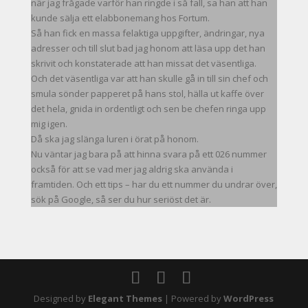
när jag frågade varför han ringde i så fall, sa han att han
kunde sälja ett elabbonemang hos Fortum.
Så han fick en massa felaktiga uppgifter, ändringar, nya
adresser och till slut bad jag honom att läsa upp det han
skrivit och konstaterade att han missat det väsentliga.
Och det väsentliga var att han skulle gå in till sin chef och
smula sönder papperet på hans stol, hälla ut kaffe över
det hela, gnida in ordentligt och sen be chefen ringa upp
mig igen.
Då ska jag slänga luren i örat på honom.
Nu väntar jag bara på att hinna svara på ett 026 nummer
också för att se vad mer jag aldrig ska använda i
framtiden. Och ett tips – har du ett nummer du undrar över,
sök på Google, så ser du hur seriöst det är.
Designed by
Elegant Themes
| Powered by
WordPress