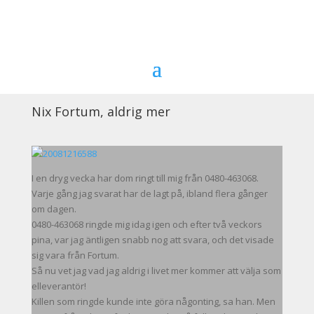
Nix Fortum, aldrig mer
I en dryg vecka har dom ringt till mig från 0480-463068.
Varje gång jag svarat har de lagt på, ibland flera gånger
om dagen.
0480-463068 ringde mig idag igen och efter två veckors
pina, var jag äntligen snabb nog att svara, och det visade
sig vara från Fortum.
Så nu vet jag vad jag aldrig i livet mer kommer att välja som
elleverantör!
Killen som ringde kunde inte göra någonting, sa han. Men