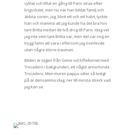
cyklat och liftat en gång till Paris strax efter
krigsslutet, men nu när han bildat familj och
äldsta sonen, jag, blivit ett och ett halvt, tyckte
han och mamma att jag kunde ha det bra hos
tant Britta medan de två drog till Paris. Idag vet
jag inte vem tant Britta var, men det var nog en
trygg famn att vara i eftersom jag överlevde
utan några större trauman.
Bilden är tagen från Seine vid Eiffeltornet med
Trocadero i bakgrunden, ett något annorlunda
Trocadero. Men muren pappa sitter så ledigt
på är densamma idag, ner till minsta streck vad
jag kan se.