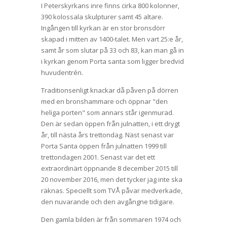
I Peterskyrkans inre finns cirka 800 kolonner,
390 kolossala skulpturer samt 45 altare.
Ingången till kyrkan är en stor bronsdörr
skapad i mitten av 1400-talet. Men vart 25:e år,
samt år som slutar på 33 och 83, kan man gå in
i kyrkan genom Porta santa som ligger bredvid
huvudentrén.
Traditionsenligt knackar då påven på dörren
med en bronshammare och öppnar "den
heliga porten" som annars står igenmurad.
Den är sedan öppen från julnatten, i ett drygt
år, till nästa års trettondag. Näst senast var
Porta Santa öppen från julnatten 1999 till
trettondagen 2001. Senast var det ett
extraordinärt öppnande 8 december 2015 till
20 november 2016, men det tycker jag inte ska
räknas. Speciellt som TVÅ påvar medverkade,
den nuvarande och den avgångne tidigare.
Den gamla bilden är från sommaren 1974 och