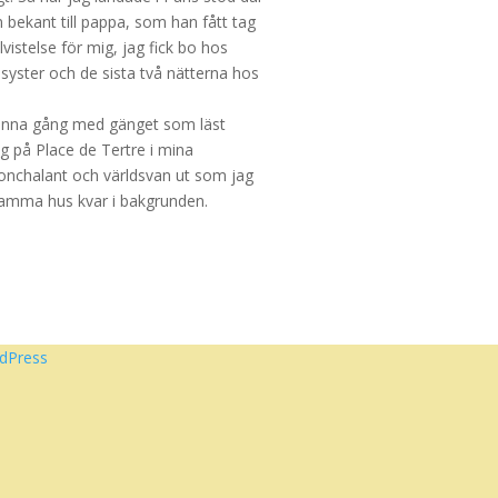
 bekant till pappa, som han fått tag
lvistelse för mig, jag fick bo hos
yster och de sista två nätterna hos
 denna gång med gänget som läst
ig på Place de Tertre i mina
onchalant och världsvan ut som jag
samma hus kvar i bakgrunden.
dPress