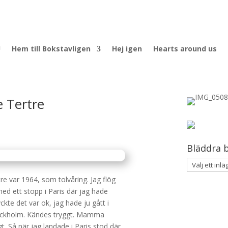
U
Hem till Bokstavligen
Hej igen
Hearts around us
e Tertre
Bläddra b
re var 1964, som tolvåring. Jag flög
med ett stopp i Paris där jag hade
ckte det var ok, jag hade ju gått i
Stockholm. Kändes tryggt. Mamma
gt. Så när jag landade i Paris stod där