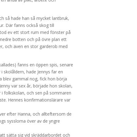
och så hade han så mycket lantbruk,
r. Där fanns också skog till
tod ev ett stort rum med fönster på
å nedre botten och på övre plan ett
er, och även en stor garderob med
allades) fanns en öppen spis, senare
 i skolåldern, hade Jennys far en
a blev gammal nog, fick hon börja
Jenny var sex år, började hon skolan,
er i folkskolan, och sen på sommaren
läste. Hennes konfirmationslärare var
ver efter Hanna, och allteftersom de
s sysslorna över av de yngre
att sätta sig vid skräddarbordet och