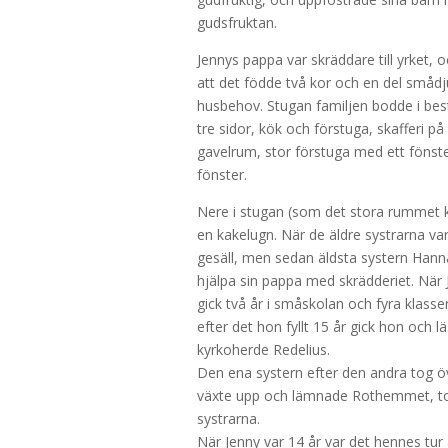
gudsfruktan.
Jennys pappa var skräddare till yrket, 
att det födde två kor och en del smådju
husbehov. Stugan familjen bodde i bes
tre sidor, kök och förstuga, skafferi p
gavelrum, stor förstuga med ett fönst
fönster.
Nere i stugan (som det stora rummet k
en kakelugn. När de äldre systrarna var
gesäll, men sedan äldsta systern Hann
hjälpa sin pappa med skrädderiet. När 
gick två år i småskolan och fyra klass
efter det hon fyllt 15 år gick hon och 
kyrkoherde Redelius.
Den ena systern efter den andra tog ö
växte upp och lämnade Rothemmet, tog
systrarna.
När Jenny var 14 år var det hennes tur 