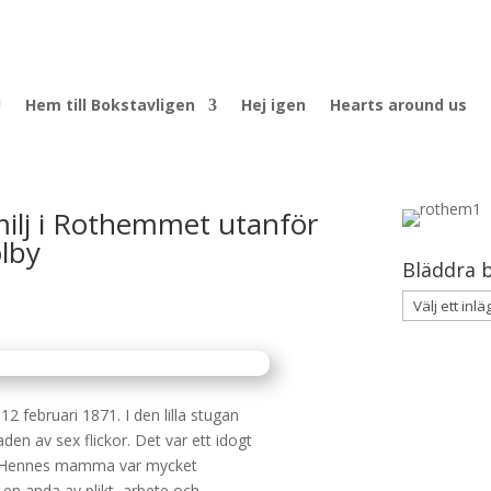
U
Hem till Bokstavligen
Hej igen
Hearts around us
ilj i Rothemmet utanför
lby
Bläddra b
2 februari 1871. I den lilla stugan
en av sex flickor. Det var ett idogt
. Hennes mamma var mycket
 en anda av plikt, arbete och