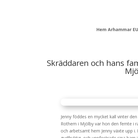
Hem Arhammar E
Skräddaren och hans fam
Mjö
Jenny föddes en mycket kall vinter den 1
Rothem i Mjölby var hon den femte i rad
och arbetsamt hem Jenny växte upp i
gudfruktig, och uppfostrade sina barn i