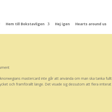
U
Hem till Bokstavligen
Hej igen
Hearts around us
sument
nknorwegians mastercard inte går att använda om man ska tanka fullt 
mycket och framförallt länge. Det visade sig dessutom att flera irriterat