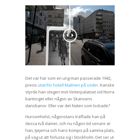
Det var här som en ung man passerade 1942,
precis
utanför hotell Malmen på söder
. Kanske
styrde han stegen mot Vinterpalatset vid Norra
bantorget eller någon av Skansens
dansbanor. Eller var det Nalen som lockade?
Hursomhelst, någonstans träffade han på
dessa två damer, och nu någon tid senare är
han, tjejerna och hans kompis på samma plats,
på väg ut att förlusta sig i Stockholm. Det ser ut