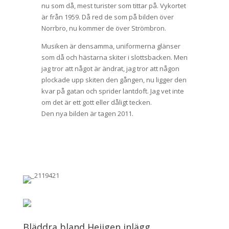
nu som då, mest turister som tittar på. Vykortet
är från 1959. Då red de som på bilden över
Norrbro, nu kommer de över Strömbron.
Musiken är densamma, uniformerna glänser
som då och hästarna skiter i slottsbacken. Men
jag tror att något är ändrat, jag tror att någon
plockade upp skiten den gången, nu ligger den
kvar på gatan och sprider lantdoft. Jag vet inte
om det är ett gott eller dåligt tecken.
Den nya bilden är tagen 2011.
Bläddra bland Hejigen inlägg