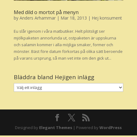
Med dild o mortot på menyn
by
Anders Arhammar
|
Mar 18, 2013
|
Hej konsument
Eu slår igenom i våra matbutiker. Helt plötsligt ser
mjölkpaketen annorlunda ut, ostpaketen är uppskurna
och salamin kommer i alla möjliga smaker, former och
mönster. Bäst före datum förkortas på olika sätt beroende
på varans ursprung, så man vet inte om den gick ut...
Bläddra bland Hejigen inlägg
Designed by
Elegant Themes
| Powered by
WordPress