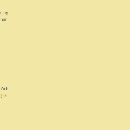
m jag
 när
! Och
illa