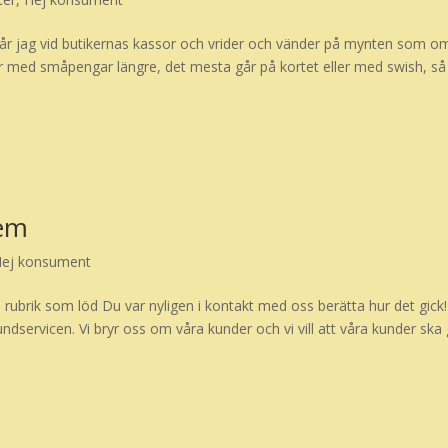
r jag vid butikernas kassor och vrider och vänder på mynten som o
lar med småpengar längre, det mesta går på kortet eller med swish, så
hem
Hej konsument
 rubrik som löd Du var nyligen i kontakt med oss berätta hur det gick
ndservicen. Vi bryr oss om våra kunder och vi vill att våra kunder ska g