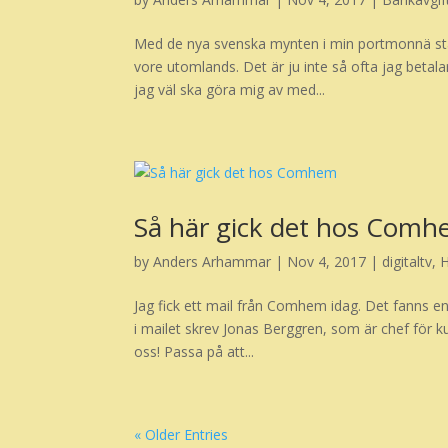
Med de nya svenska mynten i min portmonnä stå
vore utomlands. Det är ju inte så ofta jag beta
jag väl ska göra mig av med...
Så här gick det hos Com
by
Anders Arhammar
|
Nov 4, 2017
|
digitaltv
,
Jag fick ett mail från Comhem idag. Det fanns en
i mailet skrev Jonas Berggren, som är chef för ku
oss! Passa på att...
« Older Entries