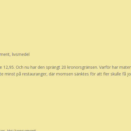
ument
,
livsmedel
e 12,95. Och nu har den sprängt 20 kronorsgränsen. Varför har maten
nte minst på restauranger, där momsen sänktes för att fler skulle få j
ter
,
Hej konsument