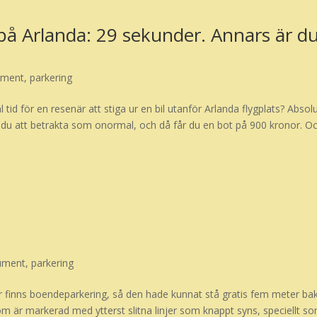
l på Arlanda: 29 sekunder. Annars är d
ument
,
parkering
id för en resenär att stiga ur en bil utanför Arlanda flygplats? Absol
 du att betrakta som onormal, och då får du en bot på 900 kronor. O
ument
,
parkering
ter finns boendeparkering, så den hade kunnat stå gratis fem meter ba
om är markerad med ytterst slitna linjer som knappt syns, speciellt s