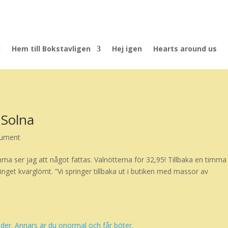
U
Hem till Bokstavligen
Hej igen
Hearts around us
 Solna
sument
a ser jag att något fattas. Valnötterna för 32,95! Tillbaka en timma
inget kvarglömt. ”Vi springer tillbaka ut i butiken med massor av