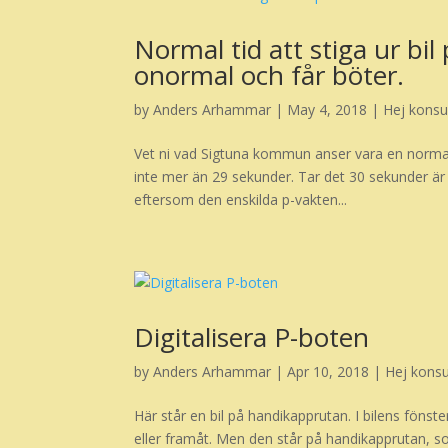
Normal tid att stiga ur bi
onormal och får böter.
by
Anders Arhammar
|
May 4, 2018
|
Hej kons
Vet ni vad Sigtuna kommun anser vara en normal t
inte mer än 29 sekunder. Tar det 30 sekunder är
eftersom den enskilda p-vakten...
Digitalisera P-boten
by
Anders Arhammar
|
Apr 10, 2018
|
Hej kons
Här står en bil på handikapprutan. I bilens föns
eller framåt. Men den står på handikapprutan, s