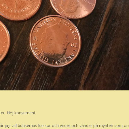
ter
,
Hej konsument
r jag vid butikernas kassor och vrider och vänder på mynten som o