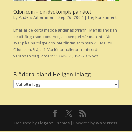
Cdon.com – din dvdkompis på nätet
by
Anders Arhammar
|
Sep 26, 2007
|
Hej konsument
Email är de korta meddelandenas tyranni. Men ibland kan
de bli långa som romaner, till exempel när man inte får
svar på sina frågor och inte får det som man vill. Mail till
Cdon.com: Fråga 1: Varför annullerar ni min order
varannan dag? ordernr 12345678, 15432876 och...
Bläddra bland Hejigen inlägg
Designed by
Elegant Themes
| Powered by
WordPress