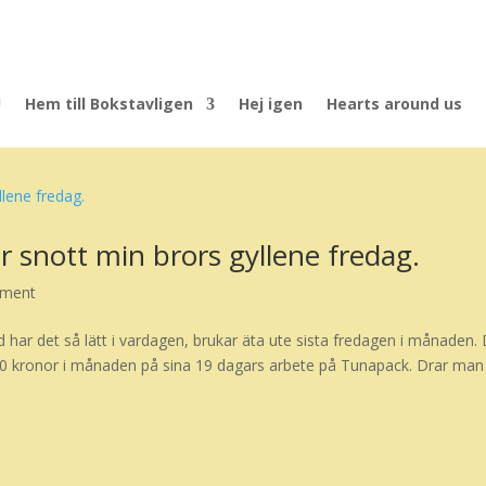
U
Hem till Bokstavligen
Hej igen
Hearts around us
r snott min brors gyllene fredag.
ument
id har det så lätt i vardagen, brukar äta ute sista fredagen i månaden.
760 kronor i månaden på sina 19 dagars arbete på Tunapack. Drar man